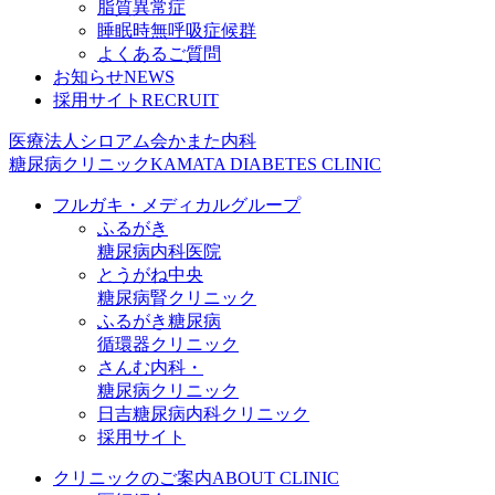
脂質異常症
睡眠時無呼吸症候群
よくあるご質問
お知らせ
NEWS
採用サイト
RECRUIT
医療法人シロアム会
かまた内科
糖尿病クリニック
KAMATA DIABETES CLINIC
フルガキ・メディカルグループ
ふるがき
糖尿病内科医院
とうがね中央
糖尿病腎クリニック
ふるがき糖尿病
循環器クリニック
さんむ内科・
糖尿病クリニック
日吉糖尿病内科クリニック
採用サイト
クリニックのご案内
ABOUT CLINIC