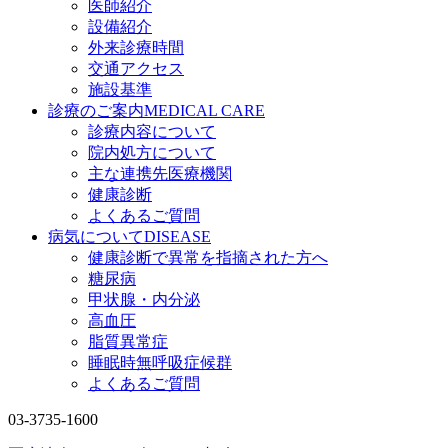
医師紹介
設備紹介
外来診療時間
交通アクセス
施設基準
診療のご案内
MEDICAL CARE
診療内容について
院内処方について
主な連携先医療機関
健康診断
よくあるご質問
病気について
DISEASE
健康診断で異常を指摘された方へ
糖尿病
甲状腺・内分泌
高血圧
脂質異常症
睡眠時無呼吸症候群
よくあるご質問
03-3735-1600