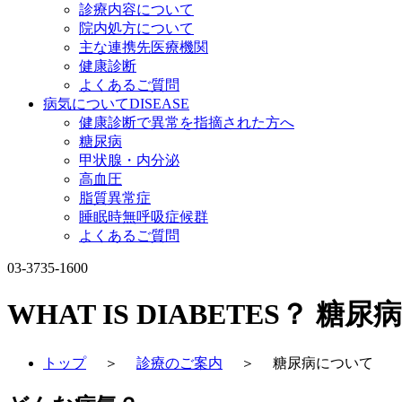
診療内容について
院内処方について
主な連携先医療機関
健康診断
よくあるご質問
病気について
DISEASE
健康診断で異常を指摘された方へ
糖尿病
甲状腺・内分泌
高血圧
脂質異常症
睡眠時無呼吸症候群
よくあるご質問
03-3735-1600
WHAT IS DIABETES？
糖尿
トップ
＞
診療のご案内
＞
糖尿病について