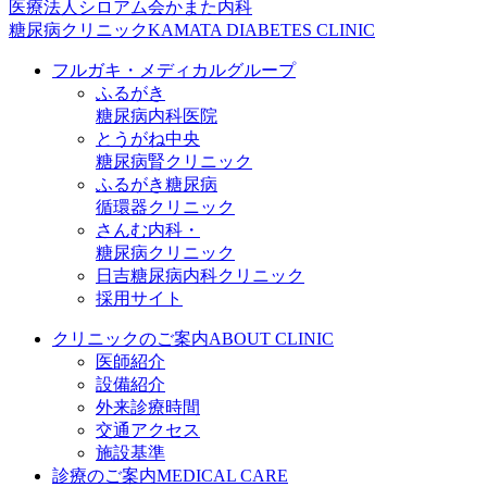
医療法人シロアム会
かまた内科
糖尿病クリニック
KAMATA DIABETES CLINIC
フルガキ・メディカルグループ
ふるがき
糖尿病内科医院
とうがね中央
糖尿病腎クリニック
ふるがき糖尿病
循環器クリニック
さんむ内科・
糖尿病クリニック
日吉糖尿病内科クリニック
採用サイト
クリニックのご案内
ABOUT CLINIC
医師紹介
設備紹介
外来診療時間
交通アクセス
施設基準
診療のご案内
MEDICAL CARE