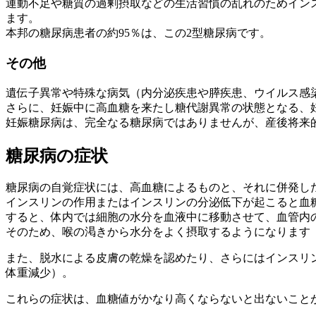
運動不足や糖質の過剰摂取などの生活習慣の乱れのためイン
ます。
本邦の糖尿病患者の約95％は、この2型糖尿病です。
その他
遺伝子異常や特殊な病気（内分泌疾患や膵疾患、ウイルス感
さらに、妊娠中に高血糖を来たし糖代謝異常の状態となる、
妊娠糖尿病は、完全なる糖尿病ではありませんが、産後将来
糖尿病の症状
糖尿病の自覚症状には、高血糖によるものと、それに併発し
インスリンの作用またはインスリンの分泌低下が起こると血
すると、体内では細胞の水分を血液中に移動させて、血管内
そのため、喉の渇きから水分をよく摂取するようになります
また、脱水による皮膚の乾燥を認めたり、さらにはインスリ
体重減少）。
これらの症状は、血糖値がかなり高くならないと出ないこと