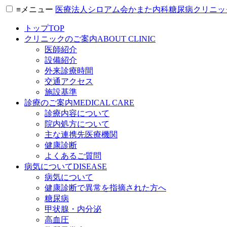
≡
メニュー
医療法人シロアム会
かまた内科糖尿病クリニッ
トップ
TOP
クリニックのご案内
ABOUT CLINIC
医師紹介
設備紹介
外来診療時間
交通アクセス
施設基準
診療のご案内
MEDICAL CARE
診療内容について
院内処方について
主な連携先医療機関
健康診断
よくあるご質問
病気について
DISEASE
病気について
健康診断で異常を指摘された方へ
糖尿病
甲状腺・内分泌
高血圧